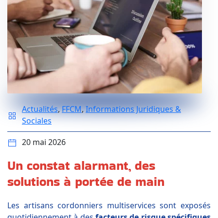
Actualités
,
FFCM
,
Informations Juridiques &
Sociales
20 mai 2026
Un constat alarmant, des
solutions à portée de main
Les artisans cordonniers multiservices sont exposés
quotidiennement à des
facteurs de risque spécifiques