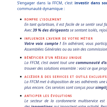
S’engager dans la FFCM, c’est
investir dans so
communauté dynamique :
ROMPRE L’ISOLEMENT
En tant qu’artisan, il est facile de se sentir seu
Avec
39 % des dirigeants
se sentant isolés, rejo
INFLUENCER L’AVENIR DE VOTRE MÉTIER
Votre voix compte !
En adhérant, vous partic
Assemblées Générales ou au sein des commissions,
BÉNÉFICIER D’UN RÉSEAU UNIQUE
La FFCM, c’est avant tout une
communauté d’a
trouver des solutions ensemble : voici ce que prop
ACCÉDER À DES SERVICES ET OUTILS EXCLUSIFS
La FFCM met à disposition de ses adhérents une
plus encore. Ces services sont conçus pour
simpli
ANTICIPER LES ÉVOLUTIONS
Le secteur de la cordonnerie multiservice e
des
innovations
qui impactent votre activité. Res