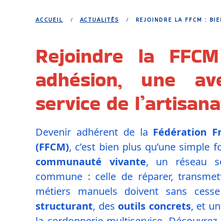
ACCUEIL
ACTUALITÉS
REJOINDRE LA FFCM : BI
Rejoindre la FFCM
adhésion, une ave
service de l’artisana
Devenir adhérent de la
Fédération F
(FFCM)
, c’est bien plus qu’une simple f
communauté vivante
, un réseau so
commune : celle de réparer, transmet
métiers manuels doivent sans cess
structurant
, des
outils concrets
, et u
la cordonnerie multiservice. Découvre