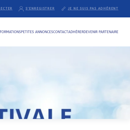
NECTER
S'ENREGISTRER
JE NE SUIS PAS ADHÉRENT
NFORMATIONS
PETITES ANNONCES
CONTACT
ADHÉRER
DEVENIR PARTENAIRE