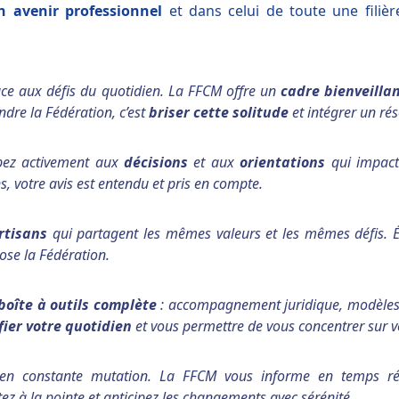
n avenir professionnel
et dans celui de toute une filièr
l face aux défis du quotidien. La FFCM offre un
cadre bienveilla
indre la Fédération, c’est
briser cette solitude
et intégrer un rés
ipez activement aux
décisions
et aux
orientations
qui impacte
 votre avis est entendu et pris en compte.
rtisans
qui partagent les mêmes valeurs et les mêmes défis. É
ose la Fédération.
boîte à outils complète
: accompagnement juridique, modèles 
fier votre quotidien
et vous permettre de vous concentrer sur v
st en constante mutation. La FFCM vous informe en temps r
tez à la pointe et anticipez les changements avec sérénité.