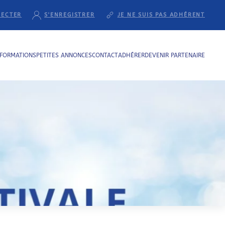
NECTER
S'ENREGISTRER
JE NE SUIS PAS ADHÉRENT
NFORMATIONS
PETITES ANNONCES
CONTACT
ADHÉRER
DEVENIR PARTENAIRE