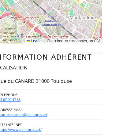
Leaflet
|
Chercher un cordonnier, un CFA
NFORMATION ADHÉRENT
CALISATION
Rue du CANARD 31000 Toulouse
TÉLÉPHONE
05 67 00 47 33
ADRESSE EMAIL
jean-emmanuel@pointures.art
SITE INTERNET
https://www.pointures.art/