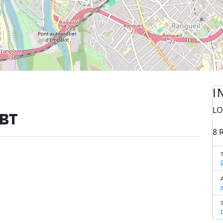
I
LO
LBT
8 