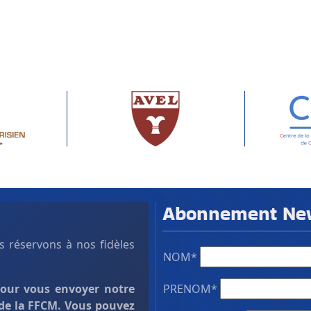
Abonnement News
 réservons à nos fidèles
NOM*
pour vous envoyer notre
PRENOM*
 de la FFCM. Vous pouvez