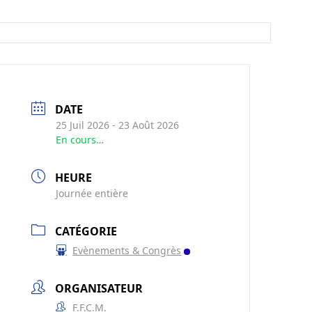
DATE
25 Juil 2026
- 23 Août 2026
En cours…
HEURE
Journée entière
CATÉGORIE
Evènements & Congrès
ORGANISATEUR
F.F.C.M.