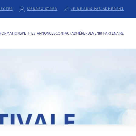
NECTER
S'ENREGISTRER
JE NE SUIS PAS ADHÉRENT
NFORMATIONS
PETITES ANNONCES
CONTACT
ADHÉRER
DEVENIR PARTENAIRE