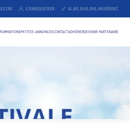
NECTER
S'ENREGISTRER
JE NE SUIS PAS ADHÉRENT
NFORMATIONS
PETITES ANNONCES
CONTACT
ADHÉRER
DEVENIR PARTENAIRE