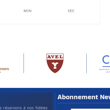
MIN
SEC
Abonnement News
 réservons à nos fidèles