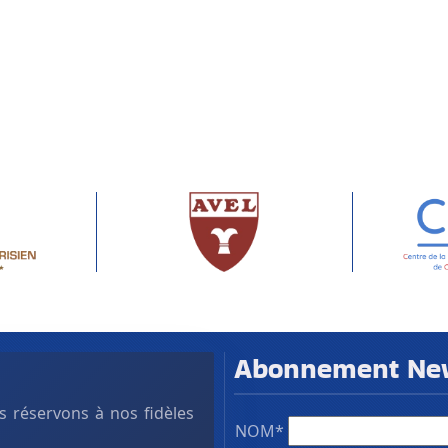
Abonnement News
 réservons à nos fidèles
NOM*