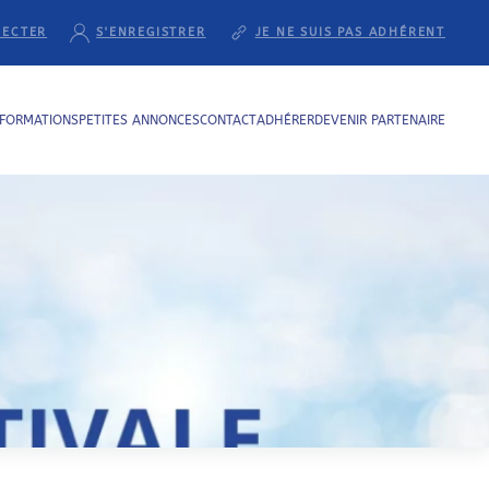
NECTER
S'ENREGISTRER
JE NE SUIS PAS ADHÉRENT
NFORMATIONS
PETITES ANNONCES
CONTACT
ADHÉRER
DEVENIR PARTENAIRE