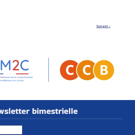
Suivant »
letter bimestrielle