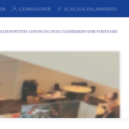
TER
S'ENREGISTRER
JE NE SUIS PAS ADHÉRENT
RMATIONS
PETITES ANNONCES
CONTACT
ADHÉRER
DEVENIR PARTENAIRE