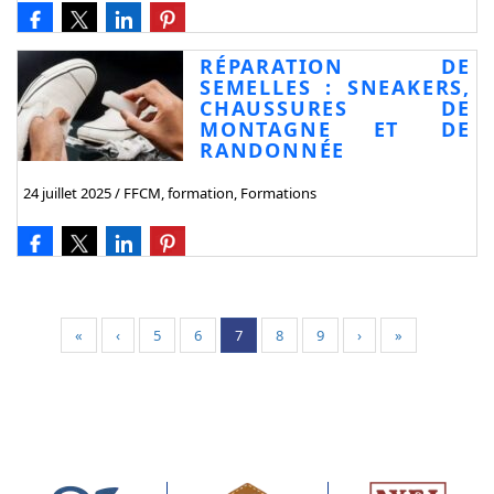
RÉPARATION DE
SEMELLES : SNEAKERS,
CHAUSSURES DE
MONTAGNE ET DE
RANDONNÉE
24 juillet 2025
/
FFCM
,
formation
,
Formations
«
‹
5
6
7
8
9
›
»